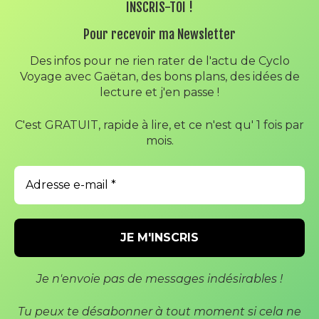
INSCRIS-TOI !
Pour recevoir ma Newsletter
E-MAIL
*
Des infos pour ne rien rater de l'actu de Cyclo
Voyage avec Gaëtan, des bons plans, des idées de
lecture et j'en passe !
SITE WEB
C'est GRATUIT, rapide à lire, et ce n'est qu' 1 fois par
mois.
ENREGISTRER MON NOM, MON E-MAIL ET MON SITE DANS
LE NAVIGATEUR POUR MON PROCHAIN COMMENTAIRE.
Je n'envoie pas de messages indésirables !
Tu peux te désabonner à tout moment si cela ne