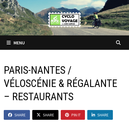
Passer
au
contenu
MENU
PARIS-NANTES /
VÉLOSCÉNIE & RÉGALANTE
– RESTAURANTS
SHARE
SHARE
PIN IT
SHARE