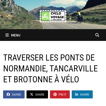
Passer
au
contenu
MENU
TRAVERSER LES PONTS DE
NORMANDIE, TANCARVILLE
ET BROTONNE À VÉLO
SHARE
SHARE
PIN IT
SHARE