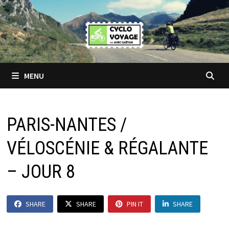
Passer
au
contenu
MENU
PARIS-NANTES /
VÉLOSCÉNIE & RÉGALANTE
– JOUR 8
SHARE
SHARE
PIN IT
SHARE