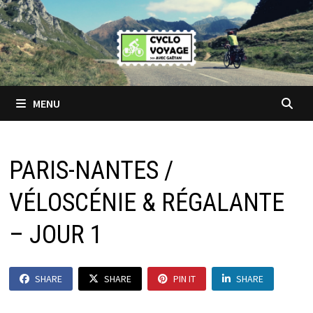
Passer
au
contenu
MENU
PARIS-NANTES /
VÉLOSCÉNIE & RÉGALANTE
– JOUR 1
SHARE
SHARE
PIN IT
SHARE