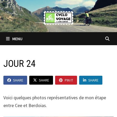
Passer
au
contenu
MENU
JOUR 24
SHARE
SHARE
PIN IT
SHARE
Voici quelques photos représentatives de mon étape
entre Cee et Berdoias.