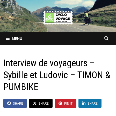
Passer
au
contenu
MENU
Interview de voyageurs –
Sybille et Ludovic – TIMON &
PUMBIKE
SHARE
SHARE
PIN IT
SHARE