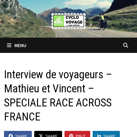
Passer
au
contenu
MENU
Interview de voyageurs –
Mathieu et Vincent –
SPECIALE RACE ACROSS
FRANCE
SHARE
SHARE
PIN IT
SHARE