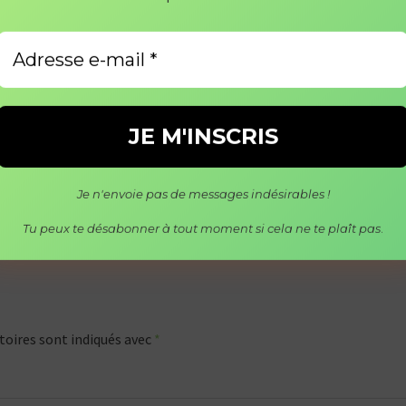
Je n'envoie pas de messages indésirables !
Tu peux te désabonner à tout moment si cela ne te plaî
t pas
.
toires sont indiqués avec
*