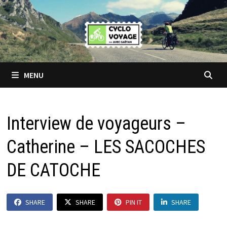
Passer
au
contenu
MENU
Interview de voyageurs –
Catherine – LES SACOCHES
DE CATOCHE
SHARE
SHARE
PIN IT
SHARE