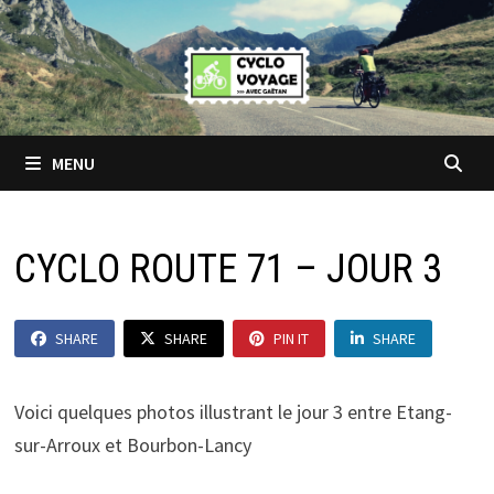
Passer
au
contenu
MENU
CYCLO ROUTE 71 – JOUR 3
SHARE
SHARE
PIN IT
SHARE
Voici quelques photos illustrant le jour 3 entre Etang-
sur-Arroux et Bourbon-Lancy