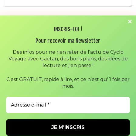
NOM
*
INSCRIS-TOI !
Pour recevoir ma Newsletter
E-MAIL
*
Des infos pour ne rien rater de l'actu de Cyclo
Voyage avec Gaëtan, des bons plans, des idées de
lecture et j'en passe !
SITE WEB
C'est GRATUIT, rapide à lire, et ce n'est qu' 1 fois par
mois.
ENREGISTRER MON NOM, MON E-MAIL ET MON SITE DANS
LE NAVIGATEUR POUR MON PROCHAIN COMMENTAIRE.