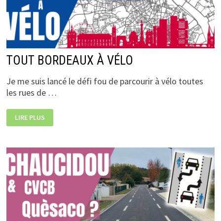
TOUT BORDEAUX À VÉLO
Je me suis lancé le défi fou de parcourir à vélo toutes
les rues de …
TOUT
LIRE PLUS
BORDEAUX
À
VÉLO