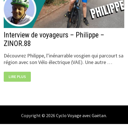
Interview de voyageurs – Philippe –
ZINOR.88
Découvrez Philippe, l’inénarrable vosgien qui parcourt sa
région avec son Vélo électrique (VAE). Une autre …
INTERVIEW
LIRE PLUS
DE
VOYAGEURS
–
PHILIPPE
–
ZINOR.88
Copyright © 2026
Cyclo Voyage avec Gaëtan
.