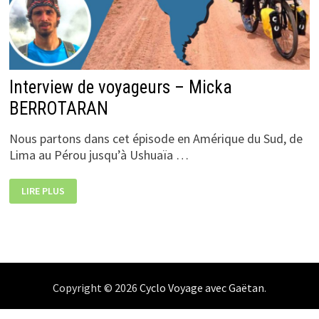
Interview de voyageurs – Micka
BERROTARAN
Nous partons dans cet épisode en Amérique du Sud, de
Lima au Pérou jusqu’à Ushuaïa …
INTERVIEW
LIRE PLUS
DE
VOYAGEURS
–
MICKA
BERROTARAN
Copyright © 2026
Cyclo Voyage avec Gaëtan
.