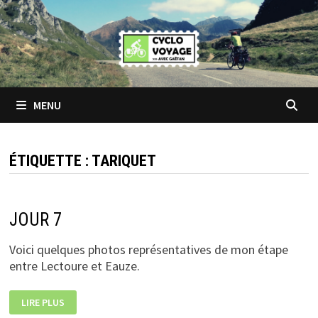
Passer
au
contenu
MENU
ÉTIQUETTE :
TARIQUET
JOUR 7
Voici quelques photos représentatives de mon étape
entre Lectoure et Eauze.
JOUR
LIRE PLUS
7