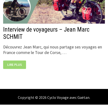
Interview de voyageurs – Jean Marc
SCHMIT
Découvrez Jean Marc, qui nous partage ses voyages en
France comme le Tour de Corse, …
INTERVIEW
LIRE PLUS
DE
VOYAGEURS
–
JEAN
MARC
SCHMIT
Copyright © 2026
Cyclo Voyage avec Gaëtan
.