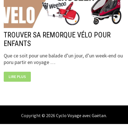
TROUVER SA REMORQUE VÉLO POUR
ENFANTS
Que ce soit pour une balade d’un jour, d’un week-end ou
poru partir en voyage …
TROUVER
LIRE PLUS
SA
REMORQUE
VÉLO
POUR
ENFANTS
Copyright © 2026
Cyclo Voyage avec Gaëtan
.