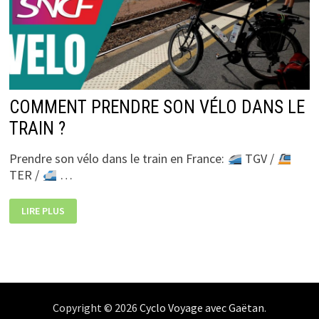
COMMENT PRENDRE SON VÉLO DANS LE
TRAIN ?
Prendre son vélo dans le train en France:
TGV /
TER /
…
COMMENT
LIRE PLUS
PRENDRE
SON
VÉLO
DANS
LE
TRAIN
?
Copyright © 2026
Cyclo Voyage avec Gaëtan
.