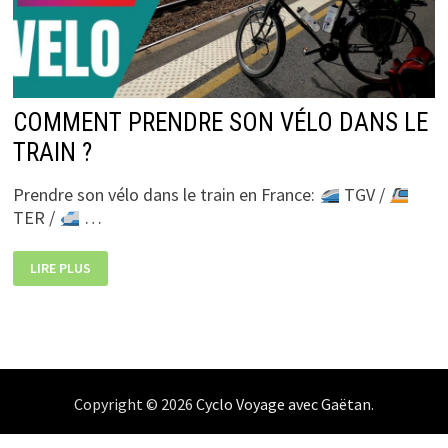
COMMENT PRENDRE SON VÉLO DANS LE
TRAIN ?
Prendre son vélo dans le train en France:
TGV /
TER /
…
COMMENT
LIRE PLUS
PRENDRE
SON
VÉLO
DANS
LE
TRAIN
?
Copyright © 2026
Cyclo Voyage avec Gaëtan
.