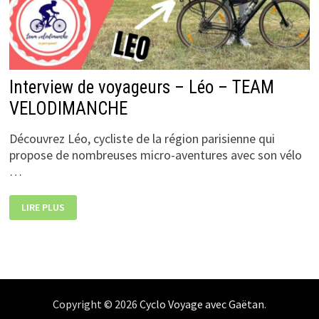
Interview de voyageurs – Léo – TEAM
VELODIMANCHE
Découvrez Léo, cycliste de la région parisienne qui
propose de nombreuses micro-aventures avec son vélo
…
INTERVIEW
LIRE PLUS
DE
VOYAGEURS
–
LÉO
–
TEAM
VELODIMANCHE
Copyright © 2026
Cyclo Voyage avec Gaëtan
.