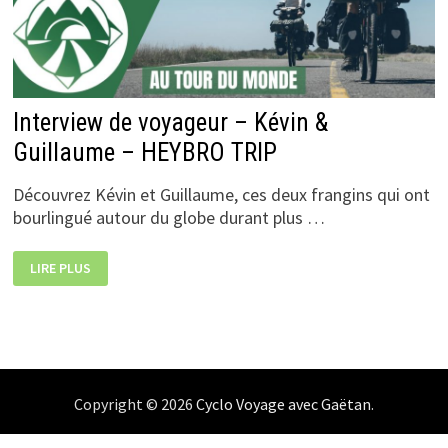
Interview de voyageur – Kévin &
Guillaume – HEYBRO TRIP
Découvrez Kévin et Guillaume, ces deux frangins qui ont
bourlingué autour du globe durant plus …
INTERVIEW
LIRE PLUS
DE
VOYAGEUR
–
KÉVIN
&
GUILLAUME
–
HEYBRO
TRIP
Copyright © 2026
Cyclo Voyage avec Gaëtan
.