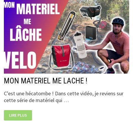
–
SUNRIDERS
MON MATERIEL ME LACHE !
C’est une hécatombe ! Dans cette vidéo, je reviens sur
cette série de matériel qui …
MON
LIRE PLUS
MATERIEL
ME
LACHE
!