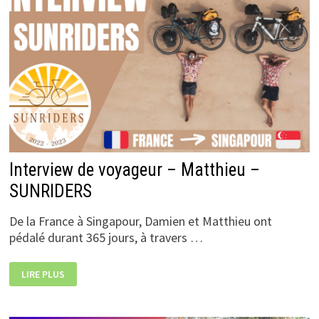
Interview de voyageur – Matthieu –
SUNRIDERS
De la France à Singapour, Damien et Matthieu ont
pédalé durant 365 jours, à travers …
INTERVIEW
LIRE PLUS
DE
VOYAGEUR
–
MATTHIEU