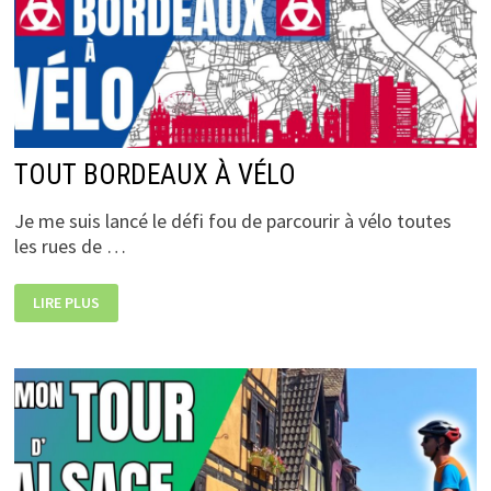
TOUT BORDEAUX À VÉLO
Je me suis lancé le défi fou de parcourir à vélo toutes
les rues de …
TOUT
LIRE PLUS
BORDEAUX
À
VÉLO