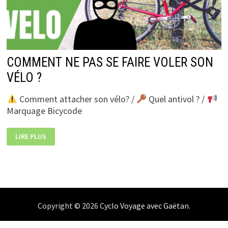
COMMENT NE PAS SE FAIRE VOLER SON
VÉLO ?
Comment attacher son vélo? /
Quel antivol ? /
Marquage Bicycode
COMMENT
LIRE PLUS
NE
PAS
SE
FAIRE
VOLER
SON
VÉLO
?
Copyright © 2026
Cyclo Voyage avec Gaëtan
.