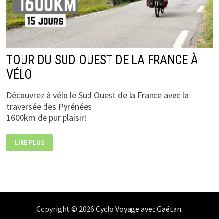
TOUR DU SUD OUEST DE LA FRANCE À
VÉLO
Découvrez à vélo le Sud Ouest de la France avec la
traversée des Pyrénées
1600km de pur plaisir!
TOUR
LIRE PLUS
DU
SUD
OUEST
DE
LA
FRANCE
À
VÉLO
Copyright © 2026
Cyclo Voyage avec Gaëtan
.