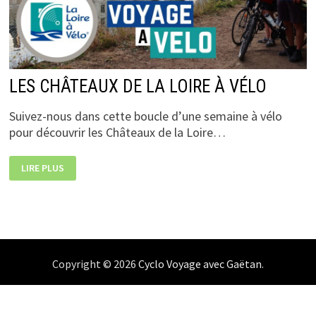
LES CHÂTEAUX DE LA LOIRE À VÉLO
Suivez-nous dans cette boucle d’une semaine à vélo
pour découvrir les Châteaux de la Loire…
LES
LIRE PLUS
CHÂTEAUX
DE
LA
LOIRE
À
VÉLO
Copyright © 2026
Cyclo Voyage avec Gaëtan
.