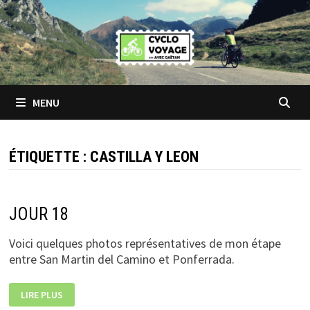
Passer
au
contenu
MENU
ÉTIQUETTE :
CASTILLA Y LEON
JOUR 18
Voici quelques photos représentatives de mon étape
entre San Martin del Camino et Ponferrada.
JOUR
LIRE PLUS
18