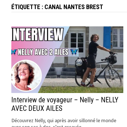
ÉTIQUETTE :
CANAL NANTES BREST
Interview de voyageur – Nelly – NELLY
AVEC DEUX AILES
Découvrez Nelly, qui après avoir sillonné le monde
avec son sac à dos, s’est essayée …