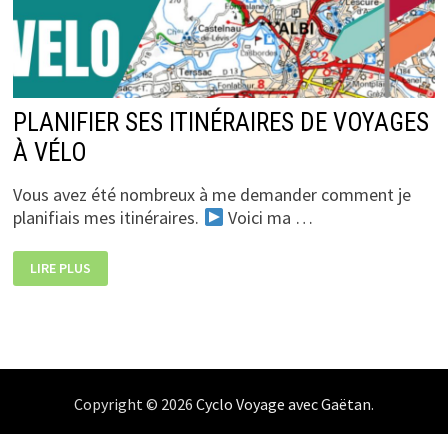
PLANIFIER SES ITINÉRAIRES DE VOYAGES
À VÉLO
Vous avez été nombreux à me demander comment je
planifiais mes itinéraires.
Voici ma …
PLANIFIER
LIRE PLUS
SES
ITINÉRAIRES
DE
VOYAGES
À
VÉLO
Copyright © 2026
Cyclo Voyage avec Gaëtan
.