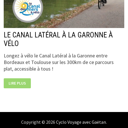
LE CANAL LATÉRAL À LA GARONNE À
VÉLO
Longez à vélo le Canal Latéral à la Garonne entre
Bordeaux et Toulouse sur les 300km de ce parcours
plat, accessible à tous !
LE
LIRE PLUS
CANAL
LATÉRAL
À
LA
GARONNE
À
VÉLO
Copyright © 2026
Cyclo Voyage avec Gaëtan
.