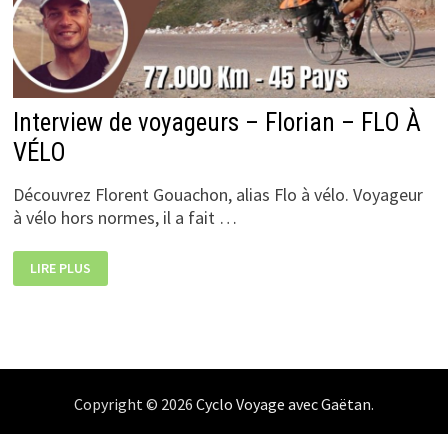
Interview de voyageurs – Florian – FLO À
VÉLO
Découvrez Florent Gouachon, alias Flo à vélo. Voyageur
à vélo hors normes, il a fait …
INTERVIEW
LIRE PLUS
DE
VOYAGEURS
–
FLORIAN
–
FLO
À
VÉLO
Copyright © 2026
Cyclo Voyage avec Gaëtan
.