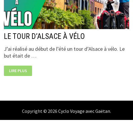
LE TOUR D’ALSACE À VÉLO
J’ai réalisé au début de l’été un tour d’Alsace à vélo. Le
but était de …
LE
LIRE PLUS
TOUR
D’ALSACE
À
VÉLO
Copyright © 2026
Cyclo Voyage avec Gaëtan
.